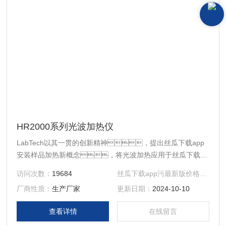
HR2000系列光波加热仪
LabTech以其一贯的创新精神，提出丝瓜下载app
安装样品加热新概念，将光波加热应用于丝瓜下载
app安装，以为客户提供快速加热升温为宗
访问次数：
19684
丝瓜下载app污最新版价格：
面议
旨，提出更高效的加热设备−HR2000系列光波加
厂商性质：
生产厂家
更新日期：
2024-10-10
热仪。
查看详情
在线留言