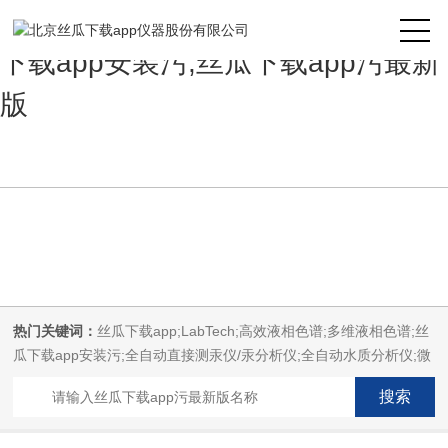
丝瓜下载app,丝瓜下载app安装,丝瓜
下载app安装污,丝瓜下载app污最新
版
热门关键词：
丝瓜下载app;LabTech;高效液相色谱;多维液相色谱;丝
瓜下载app安装污;全自动直接测汞仪/汞分析仪;全自动水质分析仪;微
波消解萃取系统;微波合成系统;微波灰化磺化系统;全自动固相萃取系
统;Dryvap全自动溶剂蒸发系统;激光固体烧蚀进样系统;循环水冷却
器;电热消解仪;微控数显电热板;光波加热仪;磁力搅拌器;分析仪器;丝