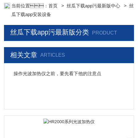
瓜下载app安装设备;样品前处理仪器;丝瓜下载app安装信息管理系统
当前位置：
首页
>
丝瓜下载app污最新版中心
>
丝
（LIMS;超净丝瓜下载app安装设计与工程;通风柜;化学安全
瓜下载app安装设备
柜;AAICPICP-MSUV-VISHPLC耗材和配件
丝瓜下载app污最新版分类
PRODUCT
相关文章
ARTICLES
操作光波加热仪之前，要先看下他的注意点