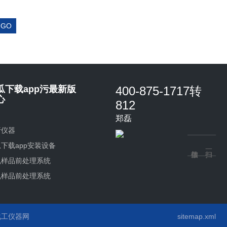
瓜下载app污最新版
400-875-1717转
心
812
郑磊
析仪器
下载app安装设备
机样品前处理系统
机样品前处理系统
环保型丝瓜下载app安装
决方案
下载app安装在线智能分
化工仪器网
sitemap.xml
方案
厂在线分析解决方案