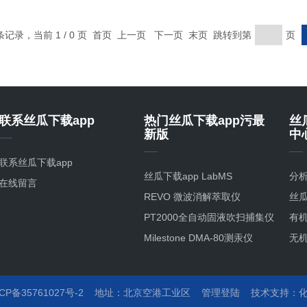
 条记录，当前 1 / 0 页 首页 上一页 下一页 末页 跳转到第
页
联系丝瓜下载app
热门丝瓜下载app污最
丝
新版
中
联系丝瓜下载app
丝瓜下载app LabMS
分
在线留言
3000ICP-MS
REVO 微波消解萃取仪
丝瓜
PT2000全自动固液吹扫捕集仪
有
Milestone DMA-80测汞仪
无
洁净
解
丝瓜
ICP备35761027号-2
地址：
北京空港工业区
管理登陆
技术支持：
析
工