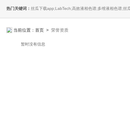
热门关键词：
丝瓜下载app;LabTech;高效液相色谱;多维液相色谱;丝瓜下载app安装污;全自动直接测汞仪/汞分析仪;全自动水质分析仪;微波消解萃取系统;微波合成系统;微波灰化磺化系统;全自动固相萃取系统;Dryvap全自动溶剂蒸发系统;激光
当前位置：
首页
>
荣誉资质
暂时没有信息