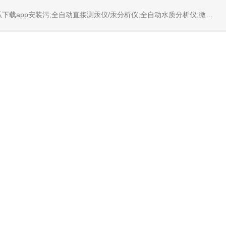
固体烧蚀进样系统;循环水冷却器;电热消解仪;微控数显电热板;光波加热仪;磁力搅拌器;分析仪器;丝瓜下载app安装设备;样品前处理仪器;丝瓜下载app安装信息管理系统（LIMS;超净丝瓜下载app安装设计与工程;通风柜;化学安全柜;AAICPICP-MSUV-VISHPLC耗材和配件