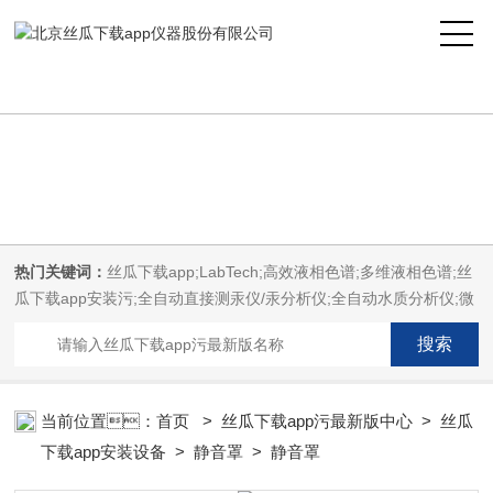
丝瓜下载app,丝瓜下载app安装,丝瓜下载app安装污,丝瓜下载app污最新
版
热门关键词：
丝瓜下载app;LabTech;高效液相色谱;多维液相色谱;丝
瓜下载app安装污;全自动直接测汞仪/汞分析仪;全自动水质分析仪;微
波消解萃取系统;微波合成系统;微波灰化磺化系统;全自动固相萃取系
统;Dryvap全自动溶剂蒸发系统;激光固体烧蚀进样系统;循环水冷却
器;电热消解仪;微控数显电热板;光波加热仪;磁力搅拌器;分析仪器;丝
瓜下载app安装设备;样品前处理仪器;丝瓜下载app安装信息管理系统
当前位置：
首页
>
丝瓜下载app污最新版中心
>
丝瓜
（LIMS;超净丝瓜下载app安装设计与工程;通风柜;化学安全
下载app安装设备
>
静音罩
> 静音罩
柜;AAICPICP-MSUV-VISHPLC耗材和配件