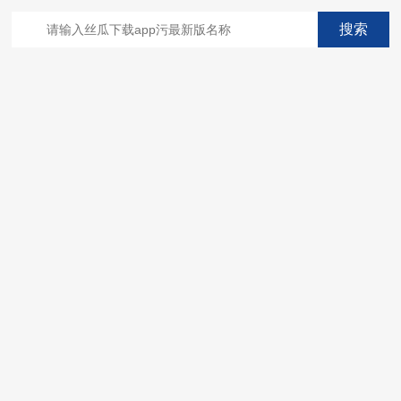
波消解萃取系统;微波合成系统;微波灰化磺化系统;全自动固相萃取系
统;Dryvap全自动溶剂蒸发系统;激光固体烧蚀进样系统;循环水冷却
器;电热消解仪;微控数显电热板;光波加热仪;磁力搅拌器;分析仪器;丝
瓜下载app安装设备;样品前处理仪器;丝瓜下载app安装信息管理系统
（LIMS;超净丝瓜下载app安装设计与工程;通风柜;化学安全
柜;AAICPICP-MSUV-VISHPLC耗材和配件